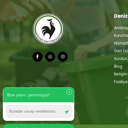
Deniz
Anasay
Kurums
Hizmetl
Geri D
Sürdürül
Blog
İletişim
Faaliye
X
Bize yazın, çevrimiçiyiz!