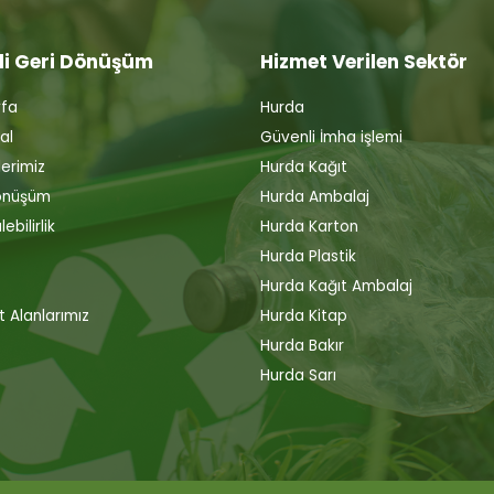
li Geri Dönüşüm
Hizmet Verilen Sektör
fa
Hurda
al
Güvenli İmha işlemi
erimiz
Hurda Kağıt
önüşüm
Hurda Ambalaj
ebilirlik
Hurda Karton
Hurda Plastik
Hurda Kağıt Ambalaj
t Alanlarımız
Hurda Kitap
Hurda Bakır
Hurda Sarı