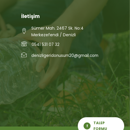
İletişim
Sümer Mah. 2467 Sk. No:4
Merkezefendi / Denizli
0541 531 07 32
denizligeridonusum20@gmail.com
TALEP
FORMU