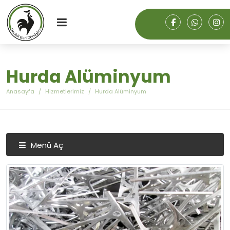
Hurda Alüminyum
Anasayfa
Hizmetlerimiz
Hurda Alüminyum
Menü Aç