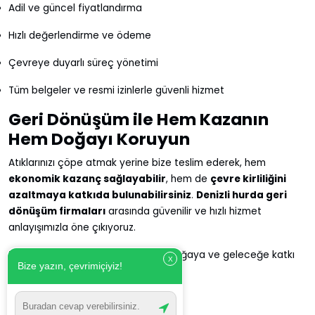
Adil ve güncel fiyatlandırma
Hızlı değerlendirme ve ödeme
Çevreye duyarlı süreç yönetimi
Tüm belgeler ve resmi izinlerle güvenli hizmet
Geri Dönüşüm ile Hem Kazanın
Hem Doğayı Koruyun
Atıklarınızı çöpe atmak yerine bize teslim ederek, hem
ekonomik kazanç sağlayabilir
, hem de
çevre kirliliğini
azaltmaya katkıda bulunabilirsiniz
.
Denizli hurda geri
dönüşüm firmaları
arasında güvenilir ve hızlı hizmet
anlayışımızla öne çıkıyoruz.
Denizli Geri Dönüşüm
ile çalışın, doğaya ve geleceğe katkı
X
Bize yazın, çevrimiçiyiz!
sağlayın!