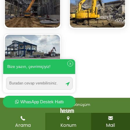
X
Bize yazın, çevrimiçiyiz!
WhasApp Destek Hattı
© 2026 Denizli Geri Dönüşüm
Arama
Konum
Mail