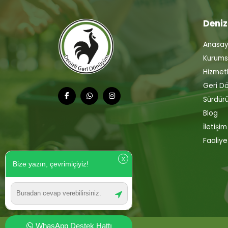
Deniz
Anasay
Kurums
Hizmetl
Geri D
Sürdürül
Blog
İletişim
Faaliye
X
Bize yazın, çevrimiçiyiz!
WhasApp Destek Hattı