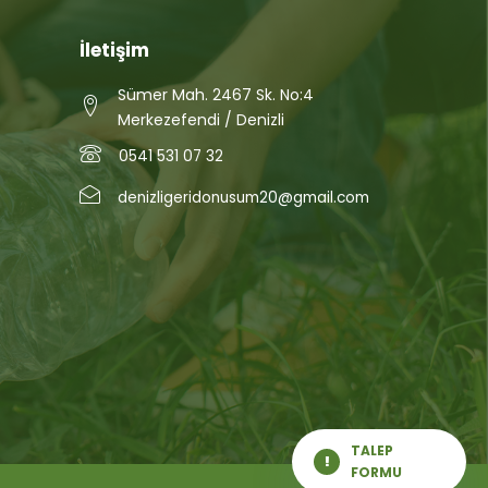
İletişim
Sümer Mah. 2467 Sk. No:4
Merkezefendi / Denizli
0541 531 07 32
denizligeridonusum20@gmail.com
TALEP
FORMU